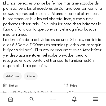
El Lince ibérico es uno de los felinos más amenazados del
planeta, pero los alrededores de Doñana cuentan con una
de sus mejores poblaciones. Al amanecer o al atardecer,
buscaremos las huellas del discreto lince, y con suerte
podremos observarlo. En cualquier caso descubriremos la
fauna y flora con la que convive, y el magnífico bosque
mediterráneo.
La duración de la actividad es de unas 3 horas, con inicio
a las 6:30am o 7:00pm (los horarios pueden variar según
la época del año). El punto de encuentro es en Aznalcázar
y el desplazamiento en vehículos privados, pero la
recogida en otro punto y el transporte también están
disponibles bajo petición.
#doñana
#lince
Dates
Price
From
13-07-20
to
30-09-20
40€
Meeting point