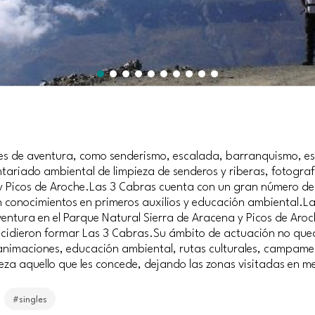
es de aventura, como senderismo, escalada, barranquismo, esp
riado ambiental de limpieza de senderos y riberas, fotografía
y Picos de Aroche.Las 3 Cabras cuenta con un gran número de 
n conocimientos en primeros auxilios y educación ambiental.L
entura en el Parque Natural Sierra de Aracena y Picos de Aro
cidieron formar Las 3 Cabras.Su ámbito de actuación no qued
animaciones, educación ambiental, rutas culturales, campament
leza aquello que les concede, dejando las zonas visitadas en m
#singles