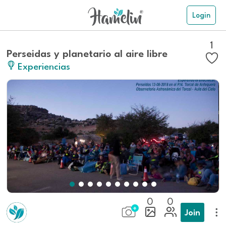
Login
1
Perseidas y planetario al aire libre
Experiencias
0
0
Join