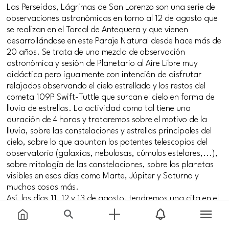
Las Perseidas, Lágrimas de San Lorenzo son una serie de
observaciones astronómicas en torno al 12 de agosto que
se realizan en el Torcal de Antequera y que vienen
desarrollándose en este Paraje Natural desde hace más de
20 años. Se trata de una mezcla de observación
astronómica y sesión de Planetario al Aire Libre muy
didáctica pero igualmente con intención de disfrutar
relajados observando el cielo estrellado y los restos del
cometa 109P Swift-Tuttle que surcan el cielo en forma de
lluvia de estrellas. La actividad como tal tiene una
duración de 4 horas y trataremos sobre el motivo de la
lluvia, sobre las constelaciones y estrellas principales del
cielo, sobre lo que apuntan los potentes telescopios del
observatorio (galaxias, nebulosas, cúmulos estelares,...),
sobre mitología de las constelaciones, sobre los planetas
visibles en esos días como Marte, Júpiter y Saturno y
muchas cosas más.
Así, los días 11, 12 y 13 de agosto, tendremos una cita en el
Torcal de Antequera para descubrir el cielo de este paraje
natural, a 1200 metros de altura y lejos de fuentes de