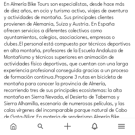
En Almería Bike Tours son especialistas, desde hace más
de diez años, en ocio y turismo activo, viajes de aventura
y actividades de montaña. Sus principales clientes
provienen de Alemania, Suiza y Austria. En España
ofrecen servicios a diferentes colectivos como
ayuntamientos, colegios, asociaciones, empresas o
clubes.El personal está compuesto por técnicos deportivos
en alta montaña, profesores de la Escuela Andaluza de
Montañismo y técnicos superiores en animación de
actividades físico deportivas, que cuentan con una larga
experiencia profesional conseguida gracias a un proceso
de formación continua.Propone 3 rutas en bicicleta de
montaña para conocer la provincia de Almería,
recorriendo tres de sus principales ecosistemas: la alta
montaña en Sierra Nevada, el Desierto de Tabernas y
Sierra Alhamilla, escenario de numerosas películas, y las
calas vírgenes del incomparable parque natural de Cabo
de Gata-Níjar.En materia de senderismo Almería Bike
Tours le ofrece varias rutas a pie por Almería, la Alpujarra,
el sendero Sulayr, parque natural Cabo de Gata-Níjar,