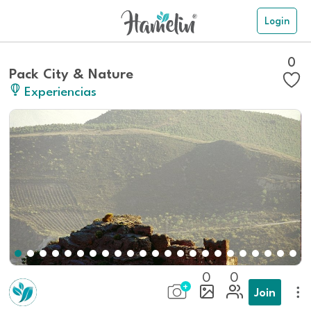
Login
0
Pack City & Nature
Experiencias
0
0
Join