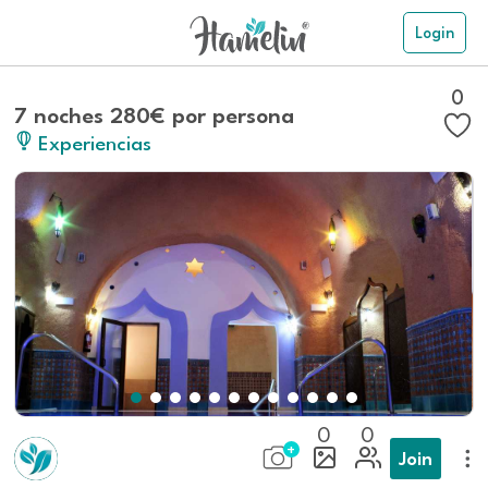
Login
0
7 noches 280€ por persona
Experiencias
0
0
Join