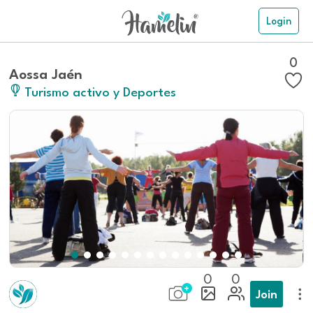
Login
0
Aossa Jaén
Turismo activo y Deportes
0
0
Join