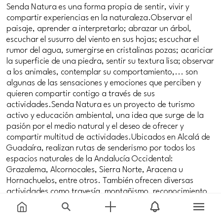
Senda Natura es una forma propia de sentir, vivir y
compartir experiencias en la naturaleza.Observar el
paisaje, aprender a interpretarlo; abrazar un árbol,
escuchar el susurro del viento en sus hojas; escuchar el
rumor del agua, sumergirse en cristalinas pozas; acariciar
la superficie de una piedra, sentir su textura lisa; observar
a los animales, contemplar su comportamiento,... son
algunas de las sensaciones y emociones que perciben y
quieren compartir contigo a través de sus
actividades.Senda Natura es un proyecto de turismo
activo y educación ambiental, una idea que surge de la
pasión por el medio natural y el deseo de ofrecer y
compartir multitud de actividades.Ubicados en Alcalá de
Guadaíra, realizan rutas de senderismo por todos los
espacios naturales de la Andalucía Occidental:
Grazalema, Alcornocales, Sierra Norte, Aracena u
Hornachuelos, entre otros. También ofrecen diversas
actividades como travesía, montañismo, reconocimiento
de fauna y flora u observación de la berrea del ciervo.
Todas ellas dirigidas a grupos reducidos de hasta 20