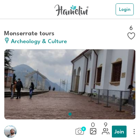
Login
6
Monserrate tours
Archeology & Culture
0
9
Join